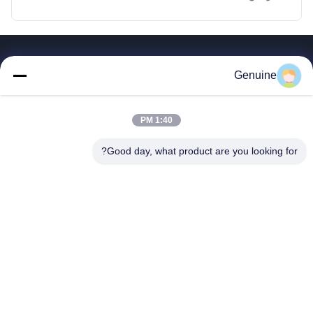
روابط سريعة
Genuine
المنزل
المنتجات
1:40 PM
حول بنا
جولة في المعمل
Good day, what product are you looking for?
ضبط الجودة
اتصل بنا
طلب اقتباس
أخبار
جميع القضايا
Hong Kong Genuine Diesel Power Company
86--17841207606
2563553202@qq.com