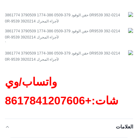
`
واتساب/وي
شات:+86
17841207606
العلامات