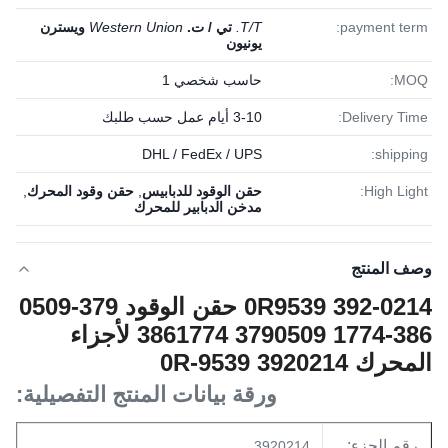
payment term:
T/T.
تي / ت.
Western Union
ويسترن
يونيون
MOQ:
حاسب شخصي 1
Delivery Time:
3-10 أيام عمل حسب طلبك
DHL / FedEx / UPS
shipping:
High Light:
حقن الوقود للدبابيس
,
حقن وقود المحرك
,
مدخن الدبابير للمحرك
وصف المنتج
0R9539 392-0214 حقن الوقود 379-0509
386-1774 3790509 3861774 لأجزاء
المحرك 0R-9539 3920214
ورقة بيانات المنتج التفصيلية:
رقم الجزء:
3920214