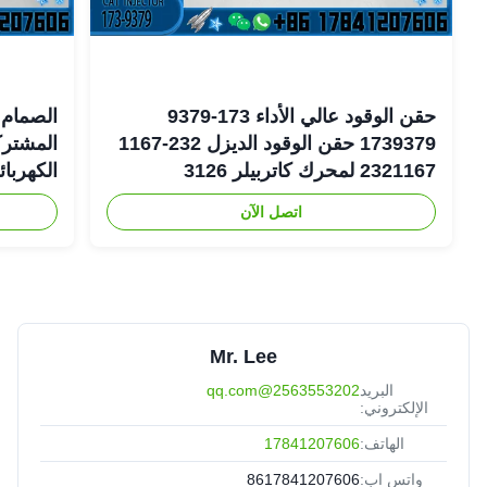
حقن الوقود عالي الأداء 173-9379
الصمام 
1739379 حقن الوقود الديزل 232-1167
2321167 لمحرك كاتربيلر 3126
الكهربا
اتصل الآن
6-1401
Mr. Lee
البريد
2563553202@qq.com
الإلكتروني:
الهاتف:
17841207606
واتس اب:
8617841207606