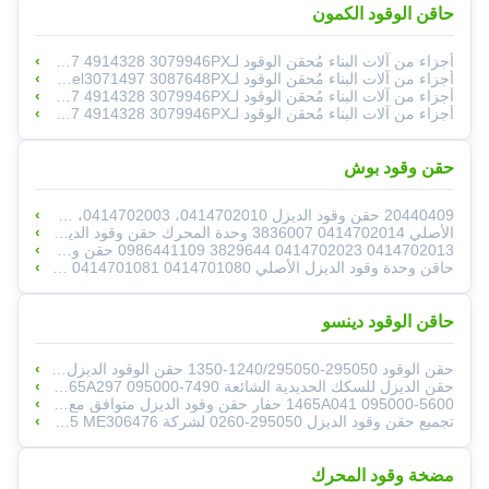
حاقن الوقود الكمون
أجزاء من آلات البناء مُحقن الوقود لـM11 PTDiesel13071497 4914328 3079946PXلمحركات الديزل
أجزاء من آلات البناء مُحقن الوقود لـM11 PTDiesel3071497 3087648PXلـ محركات الديزل
أجزاء من آلات البناء مُحقن الوقود لـM11 PTDiesel13071497 4914328 3079946PXلمحركات الديزل
أجزاء من آلات البناء مُحقن الوقود لـM11 PTDiesel13071497 4914328 3079946PXلمحركات الديزل
حقن وقود بوش
20440409 حقن وقود الديزل 0414702010، 0414702003، 0414702005، 0414702021، 20440409، 20381597، 3155044
الأصلي 0414702014 3836007 وحدة المحرك حقن وقود الديزل لشركة فولفو
0414702013 0414702023 3829644 0986441109 حقن وقود السكك الحديدية الشائعة لمحركات ديزل فولفو Penta D12 D12D
حاقن وحدة وقود الديزل الأصلي 0414701080 0414701081 لـ SCANIA 124 DC12.01 EURO 3 11.7D 1440580
حاقن الوقود دينسو
حقن الوقود 295050-1240/295050-1350 حقن الوقود الديزل 21785960/21898687 للشاحنة تويوتا
حقن الديزل للسكك الحديدية الشائعة 1465A297 095000-7490 لمحرك 4D56 مجموعة حقن الوقود
1465A041 095000-5600 حفار حقن وقود الديزل متوافق مع محرك L200 4D56 5600
تجميع حقن وقود الديزل 295050-0260 لشركة Mitsubish 6M60 EURO 5 ME306476
مضخة وقود المحرك