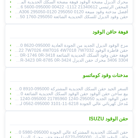
محرك الديزل مضخة الوقود فوهة مضخة السكك الحديدية المشتركة ASSY 095000-9720 095000-9722 ME307488 لـ DENSO Mitsubishi 6M60
المحقن الرئيسي 21340612 1112- 00422 095000-5600 0445110646 0414755008 0445110139 0414703004 0445110250 0445120333
أفضل مدخنة وقود مبيعة 1465A323 1465A306 295050-0120 295050 0120 قطاعات المحرك مدخنة 2950500120 لـ Mistubishi 4N1
حقن وقود الديزل للسكك الحديدية الشائعة 295050-1760 295050 1760 أنظمة فوهات الحقن 2950501760 لشركة MITSUBISHI
فوهة حاقن الوقود
مزج الوقود الديزل الجديد من الجودة العادية 095000-8620 095000-8621 لميتسوبيشي 6M60T ME306200 ME307085
حقن قاطرة الوقود 0R-1743 0R-3424 170-5181 0R-3422 7W7026 4W7016 4W7018 7W7032
فوهة حقن وقود السكك الحديدية الشائعة 0R-1740 0R-1742 0R-1743 0R-1744 0R-1745 0R-3536 0R-1746 0R-3418
3304 3406 محرك حقن الديزل 8N-7005 8N7005 0R-3423 0R-8785 0R-3424
مدخنات وقود كوماتسو
السعر الجيد حقن السكك الحديدية المشتركة 095000-8910 095000-8911 095000-8912 095000-8913 9709500-891 لـ Sinotruk Howo VG12460801
بيع ساخن حقن الوقود حقن الوقود السكك الحديدية الشائعة 098000-8011 0980008011 VG1246080051
حقن الوقود الجديد 295050-1240 21785960 095000-1240 295050-124# G3S58 لـ Denso VOL PENTA TAD851VE TAD853VE
مُدخل كهربائي عالي الجودة 6218-11-3101 095000-0562 لـ Komatsu Sa6D140E
حقن الوقود ISUZU
حقن السكك الحديدية المشتركة عالي الجودة 095000-5980 095000-5981 095000-5982 لمفجرة الديزل 6WF1 6WG1
حاقن الوقود الأصلي 095000-6270 لفوهة حقن محرك الديزل المشترك 8-97610254-0