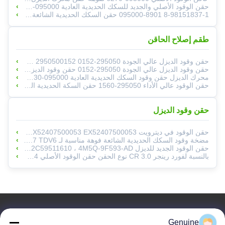
حقن الوقود الأصلي والجديد للسكك الحديدية العادية 095000-5984 لمحرك HI-ON 6WF1 6UZ1 8-97603099-3
8-98151837-1 095000-8901 حقن السكك الحديدية الشائعة لشركة ISUZU 4HK1 6HK1 محرك حفر حقن وقود الديزل
طقم إصلاح الحاقن
حقن وقود الديزل عالي الجودة 295050-0152 2950500152 8-97622719-2 8976227192
حقن وقود الديزل عالي الجودة 295050-0152 حقن وقود الديزل السكك الحديدية الشائعة 295050-0450 29505 8-97622719-2 8976227192
محرك الديزل حقن وقود السكك الحديدية العادية 095000-8630 095000-8631 095000-8632 095000-8633 لـ ISUZ-U 8-98139816-0 8-981398
حقن الوقود عالي الأداء 295050-1560 حقن السكة الحديدية الشائعة 8-98259287-0 لـ ISUZU
حقن وقود الديزل
حقن الوقود في ديترويت R23526589 R X52407500053 RX52407500053 EX52407500053
مضخة وقود السكك الحديدية الشائعة فوهة مناسبة لـ Land Rover Range Rover Sport For Discovery 3 2.7 TDV6 الديزل A2C59511364
حقن الوقود الجديد للديزل 5WS40086 ، 1355051 ، A2C59511610 ، 4M5Q-9F593-AD
بالنسبة لفورد رينجر 3.0 CR نوع الحقن حقن الوقود الأصلي SIE-MENS A2C59515264 حزمة VDO
روابط سريعة
Genuine