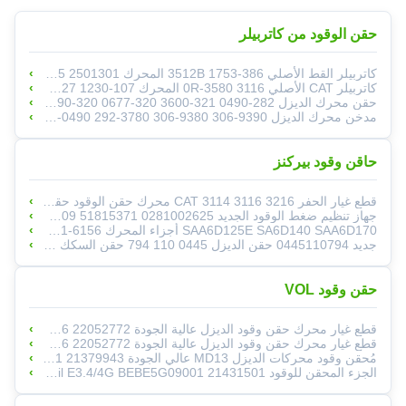
حقن الوقود من كاتربيلر
كاتربيلر القط الأصلي 386-1753 3512B المحرك 20R-1265 2501301 الموردين 2501301 386-1753 229-0198 392-0201 3512B محرك الديزل أجزاء حاقن الوقود السكك الحديدية المشتركة الأصلي حاقن جديد
كاتربيلر CAT الأصلي 0R-3580 3116 المحرك 107-1230 127-8216 127-8213 127-8222 E320B E322B E325B محرك الديزل
حقن محرك الديزل 282-0490 321-3600 320-0677 320-0690 320-0680 2645A709 295-9130
مدخن محرك الديزل 2645A709 295-9130 382-0480 282-0490 292-3780 306-9380 306-9390
حاقن وقود بيركنز
قطع غيار الحفر CAT 3114 3116 3216 محرك حقن الوقود حقن الوقود 4P-2995 6I-3669 0R-8471 0R-8475 0R-8473
جهاز تنظيم ضغط الوقود الجديد 0281002625 45962073F 314022A400 55185570 51860694 51858110 51819809 51815371
SAA6D125E SA6D140 SAA6D170 أجزاء المحرك 6156-11-3300 6156-11-3320 حقن PC400-7 PC600 PC1250 حقن
جديد 0445110794 حقن الديزل 0445 110 794 حقن السكك الحديدية العادية 0 445 110 794 (1100200FA130) حقن الوقود لـ J-AC HF4
حقن وقود VOL
قطع غيار محرك حقن وقود الديزل عالية الجودة 22052772 22089886 22218106 قطع غيار شاحنات
قطع غيار محرك حقن وقود الديزل عالية الجودة 22052772 22089886 22218106 قطع غيار شاحنات
مُحقن وقود محركات الديزل MD13 عالي الجودة BEBE4D26001 21379943
الجزء المحقن للوقود Common Rail E3.4/4G BEBE5G09001 21431501 لشاحنات فولفو