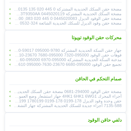
مضخة حقن السكك الحديدية المشتركة 0 445 020 135 0445020135 مضخة حقن الوقود 22100-E0522 لـ Hino
مضخة السكك الحديدية المشتركة 0445020119 CP1 PUMP 0445020119 BH3T9350AA مضخة الوقود لـ Ford Foton Gaz Marrua ، 2.8
مضخة حقن الوقود الديزل 0445020083 0 445 020 083, 32G61-10300 السعر لمحرك Mitsubishi DO4FR Kobelco Excavator SK1
مضخة حقن وقود الديزل للسكك الحديدية الشائعة 324-0532 3240532 10R7659 للحفر CAT E320D C6.4
محركات حقن الوقود تويوتا
جهاز حقن السكة الحديدية المشتركة Assy 095000-8060 095000-9770 095000-8050 095000-7700 23670-59017 095000-9780
فوهات حقن الوقود 095000-7320 095000-7680 23670-0R130 095000-7690 095000-6040 095000-6230 095000-6910
مدخنة السكة الحديدية المشتركة 095000-6970 095000-8060 095000-9770 095000-8050 095000-7700 23670-09190
تجميع حقن الوقود 095000-6680 23670-0R050 095000-6900 095000-7600 095000-7610 095000-7630
صمام التحكم في الحاقن
مضخة حقن الوقود 294000-0681 مضخة حقن السكك الحديدية الشائعة 294000-0680 1111010A720-0000 لـ FAWDE CA4DL
أجزاء المحرك 4HK1 6HK1 6WG1 جهاز استشعار وضع العمود المتحرك 8973061131 8-97306113-1 لـ ZX200-3
حقن وحدة وقود الديزل 178-0199 178-0199 1780199 325C 3126 178-0198 10R0782 177-4754 178-0199
7135-588 أجزاء جديدة للسكك الحديدية المشتركة جهاز التشغيل 7135-588 7206-0379 مع الصمام الكهربائي للصمام المحرك
دلفي حاقن الوقود