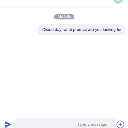
المنزل
المنتجات
3:56 AM
حول بنا
جولة في المعمل
Good day, what product are you looking for?
ضبط الجودة
اتصل بنا
طلب اقتباس
أخبار
جميع القضايا
Hong Kong Genuine Diesel Power Company
86--17841207606
2563553202@qq.com
Follow Us
© 2026 Hong Kong Genuine diesel power company. All Rights Reserved.