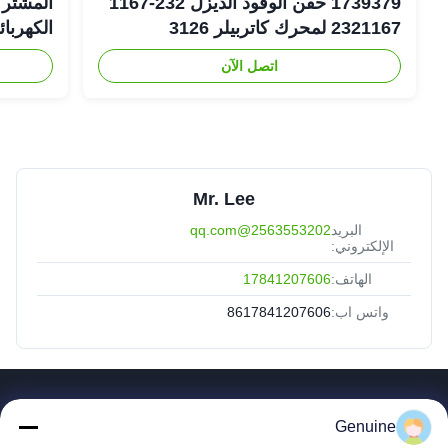
1739379 حقن الوقود الديزل 232-1167
2321167 لمحرك كاتربيلر 3126
الكهربا
اتصل الآن
6-1401
Mr. Lee
البريد
2563553202@qq.com
الإلكتروني:
الهاتف:
17841207606
واتس اب:
8617841207606
روابط سريعة
Genuine
المنزل