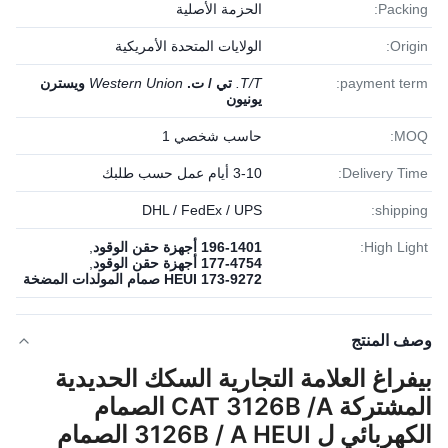
Packing:
الحزمة الأصلية
Origin:
الولايات المتحدة الأمريكية
payment term:
T/T.
تي / ت.
Western Union
ويسترن
يونيون
MOQ:
حاسب شخصي 1
Delivery Time:
3-10 أيام عمل حسب طلبك
DHL / FedEx / UPS
shipping:
High Light:
196-1401 أجهزة حقن الوقود
,
177-4754 أجهزة حقن الوقود
,
173-9272 HEUI صمام المولدات المضخة
وصف المنتج
بيفراغ العلامة التجارية السكك الحديدية
المشتركة CAT 3126B /A الصمام
الكهربائي ل 3126B / A HEUI الصمام