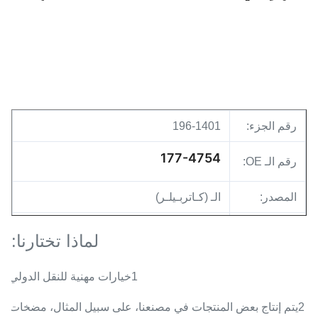
الكهربائي للمحقن 173-9272 177-4754
196-1401
رقم الجزء:
196-1401
177-4754
رقم الـ OE:
المصدر:
الـ (كـاتربـيلـر)
الحفرة
السيارات
لماذا تختارنا:
مدة الدفع:
T/T. ويسترن يونيون
1خيارات مهنية للنقل الدولي
2يتم إنتاج بعض المنتجات في مصنعنا، على سبيل المثال، مضخات