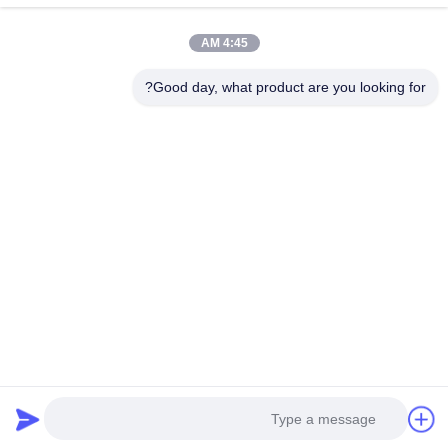
المنتجات
4:45 AM
حول بنا
جولة في المعمل
Good day, what product are you looking for?
ضبط الجودة
اتصل بنا
طلب اقتباس
أخبار
جميع القضايا
Hong Kong Genuine Diesel Power Company
86--17841207606
2563553202@qq.com
Follow Us
© 2026 Hong Kong Genuine diesel power company. All Rights Reserved.