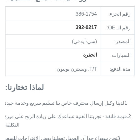
رقم الجزء:
386-1754
392-0217
رقم الـ OE:
المصدر:
(سي-أيه-تي)
الحفرة
السيارات
مدة الدفع:
T/T. ويسترن يونيون
لماذا تختارنا:
1لدينا وكيل إرسال محترف خاص بنا تسليم سريع وخدمة جيدة
2.قيمة فائقة - تجربتنا الغنية تساعدك على زيادة الربح على ميزة
التكلفة.
3نحن سعداء جدا أن العميل تعطينا بعض الاقتراحات للسعر