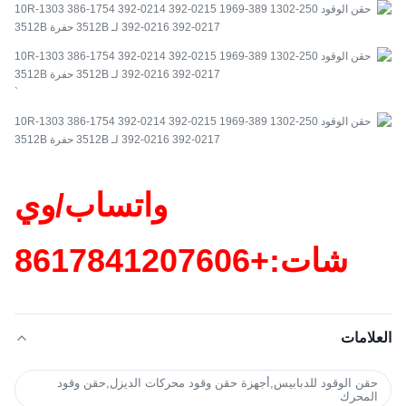
`
واتساب/وي
شات:+86
17841207606
العلامات
حقن الوقود للدبابيس,أجهزة حقن وقود محركات الديزل,حقن وقود
المحرك