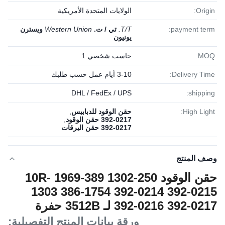
Origin:
الولايات المتحدة الأمريكية
payment term:
T/T.
تي / ت.
Western Union
ويسترن
يونيون
MOQ:
حاسب شخصي 1
Delivery Time:
3-10 أيام عمل حسب طلبك
DHL / FedEx / UPS
shipping:
High Light:
حقن الوقود للدبابيس
,
392-0217 حقن الوقود
,
392-0217 حقن اليرقات
وصف المنتج
حقن الوقود 250-1302 389-1969 10R-
1303 386-1754 392-0214 392-0215
392-0216 392-0217 لـ 3512B حفرة
3512B
ورقة بيانات المنتج التفصيلية: