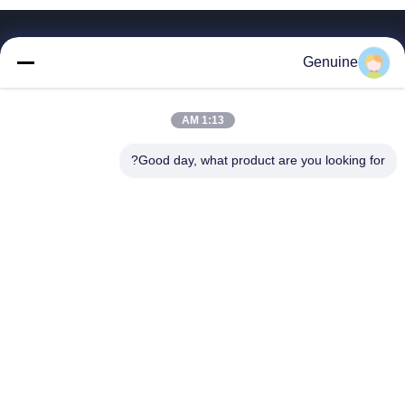
روابط سريعة
Genuine
المنزل
المنتجات
1:13 AM
حول بنا
جولة في المعمل
Good day, what product are you looking for?
ضبط الجودة
اتصل بنا
طلب اقتباس
أخبار
جميع القضايا
Hong Kong Genuine Diesel Power Company
86--17841207606
2563553202@qq.com