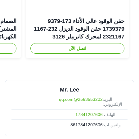
حقن الوقود عالي الأداء 173-9379
الصمام 
1739379 حقن الوقود الديزل 232-1167
2321167 لمحرك كاتربيلر 3126
الكهربا
اتصل الآن
6-1401
Mr. Lee
البريد
2563553202@qq.com
الإلكتروني:
الهاتف:
17841207606
واتس اب:
8617841207606