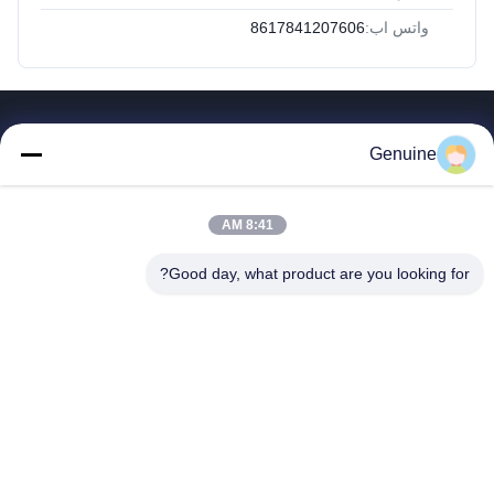
واتس اب:
8617841207606
روابط سريعة
Genuine
المنزل
المنتجات
8:41 AM
حول بنا
جولة في المعمل
Good day, what product are you looking for?
ضبط الجودة
اتصل بنا
طلب اقتباس
أخبار
جميع القضايا
Hong Kong Genuine Diesel Power Company
86--17841207606