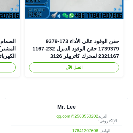
حقن الوقود عالي الأداء 173-9379
الصمام 
1739379 حقن الوقود الديزل 232-1167
2321167 لمحرك كاتربيلر 3126
الكهربا
اتصل الآن
6-1401
Mr. Lee
البريد
2563553202@qq.com
الإلكتروني:
الهاتف:
17841207606