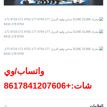
`
واتساب/وي
شات:+86
17841207606
العلامات