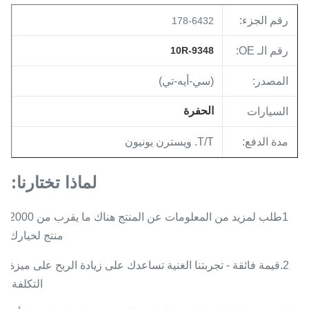
رقم الجزء:
178-6432
رقم الـ OE:
10R-9348
المصدر:
(سي-أيه-تي)
الحفرة
السيارات
مدة الدفع:
T/T. ويسترن يونيون
لماذا تختارنا:
1طلب لمزيد من المعلومات عن المنتج هناك ما يقرب من 2000
منتج لخيارك
2.قيمة فائقة - تجربتنا الغنية تساعدك على زيادة الربح على ميزة
التكلفة.