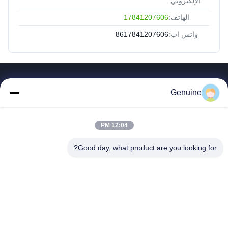
الإلكتروني:
الهاتف:
17841207606
واتس اب:
8617841207606
روابط سريعة
Genuine
المنزل
المنتجات
12:04 PM
حول بنا
جولة في المعمل
Good day, what product are you looking for?
ضبط الجودة
اتصل بنا
طلب اقتباس
أخبار
جميع القضايا