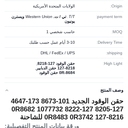
Origin:
الولايات المتحدة الأمريكية
payment term:
T/T.
تي / ت.
Western Union
ويسترن
يونيون
MOQ:
حاسب شخصي 1
Delivery Time:
3-10 أيام عمل حسب طلبك
DHL / FedEx / UPS
shipping:
High Light:
حقن الوقود 127-8218
,
127-8218 حقن الدبابير
,
0R-8684 حقن الوقود
وصف المنتج
حقن الوقود الجديد 101-8673 173-4647
127-8205 127-8222 1077732 0R8682
0R8483 0R3742 127-8216 للشاحنة
كاتربيلر 3116 3114
ورقة بيانات المنتج التفصيلية: