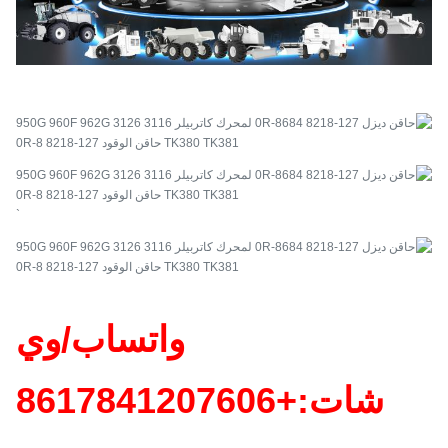
`
واتساب/وي
شات:+86
17841207606