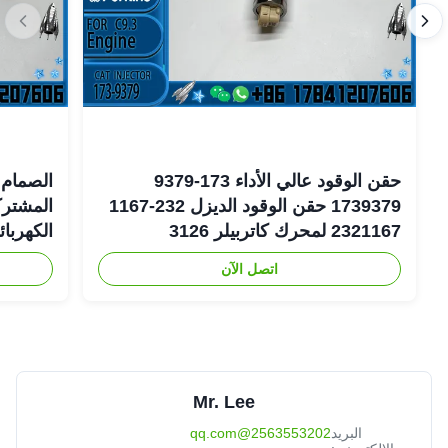
حقن الوقود عالي الأداء 173-9379
الصمام 
1739379 حقن الوقود الديزل 232-1167
2321167 لمحرك كاتربيلر 3126
الكهربا
اتصل الآن
6-1401
Mr. Lee
البريد
2563553202@qq.com