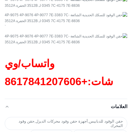
`
واتساب/وي
شات:+86
17841207606
العلامات
حقن الوقود للدبابيس,أجهزة حقن وقود محركات الديزل,حقن وقود
المحرك