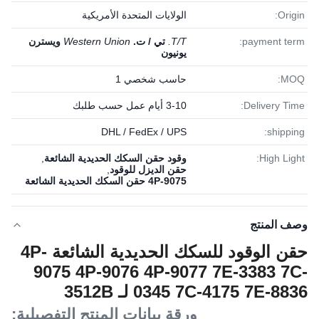
Origin:
الولايات المتحدة الأمريكية
payment term:
T/T.
تي / ت.
Western Union
ويسترن
يونيون
MOQ:
حاسب شخصي 1
Delivery Time:
3-10 أيام عمل حسب طلبك
DHL / FedEx / UPS
shipping:
High Light:
وقود حقن السكك الحديدية الشائعة
,
حقن الديزل للوقود
,
4P-9075 حقن السكك الحديدية الشائعة
وصف المنتج
حقن الوقود للسكك الحديدية الشائعة 4P-
9075 4P-9076 4P-9077 7E-3383 7C-
0345 7C-4175 7E-8836 لـ 3512B
الحفرة 3512A
ورقة بيانات المنتج التفصيلية: