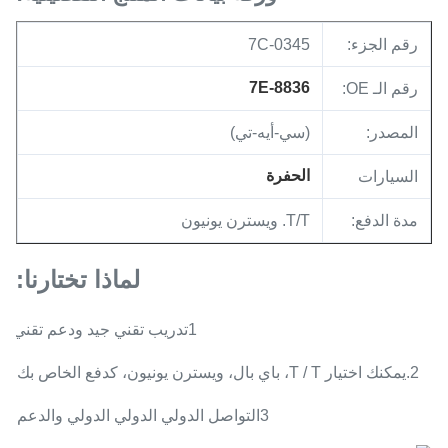
رقم الجزء:
7C-0345
7E-8836
رقم الـ OE:
المصدر:
(سي-أيه-تي)
الحفرة
السيارات
مدة الدفع:
T/T. ويسترن يونيون
لماذا تختارنا:
1تدريب تقني جيد ودعم تقني
2.يمكنك اختيار T / T، باي بال، ويسترن يونيون، كدفع الخاص بك.
3التواصل الدولي الدولي الدولي والدعم.