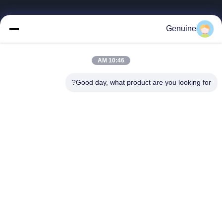
روابط سريعة
Genuine
المنزل
المنتجات
10:46 AM
حول بنا
جولة في المعمل
Good day, what product are you looking for?
ضبط الجودة
اتصل بنا
طلب اقتباس
أخبار
جميع القضايا
Hong Kong Genuine Diesel Power Company
86--17841207606
2563553202@qq.com
Follow Us