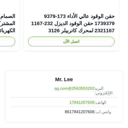
حقن الوقود عالي الأداء 173-9379
الصمام 
1739379 حقن الوقود الديزل 232-1167
2321167 لمحرك كاتربيلر 3126
الكهربا
اتصل الآن
6-1401
Mr. Lee
البريد
2563553202@qq.com
الإلكتروني:
الهاتف:
17841207606
واتس اب:
8617841207606