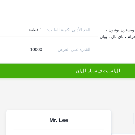
T  ، ويسترن يونيون ،
الحد الأدنى لكمية الطلب:
1 قطعة
ام ، باي بال ، يوان
القدرة على العرض:
10000
ا
ل
ا
س
ت
ف
س
ا
ر
ا
ل
آ
ن
Mr. Lee