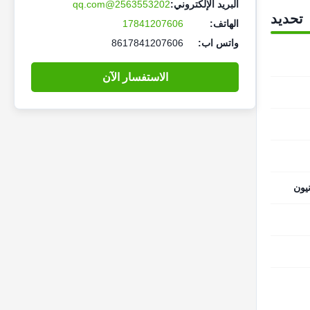
البريد الإلكتروني:
2563553202@qq.com
تحديد
الهاتف:
17841207606
واتس اب:
8617841207606
الاستفسار الآن
يون