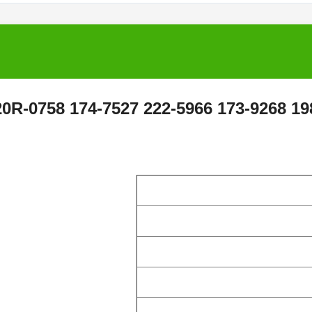
محفر فوهة حقن 174-7528 153-5938  173-9268 198