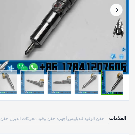
العلامات
حقن الوقود للدبابيس,أجهزة حقن وقود محركات الديزل,حقن 