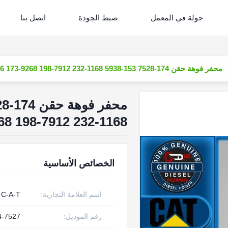
جولة في المعمل
ضبط الجودة
اتصل بنا
محفر فوهة حقن 174-7528 153-5938 20R-0758 174-7527 222-5966 173-9268 198-7912 232-1168
68 198-7912 232-1168
الخصائص الأساسية
اسم العلامة التجارية:
C-A-T
رقم الموديل:
4-7527