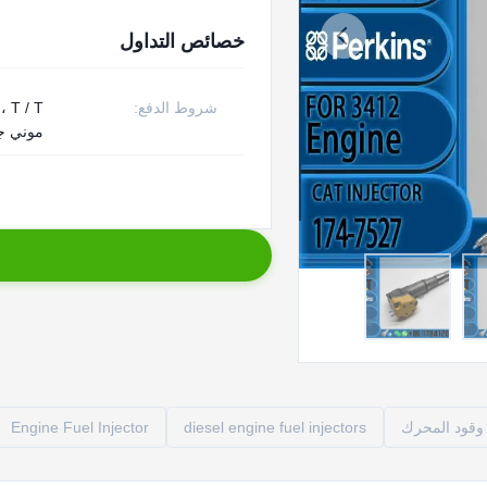
خصائص التداول
شروط الدفع:
/ T
موني جر
وقود المحرك
diesel engine fuel injectors
Engine Fuel Injector