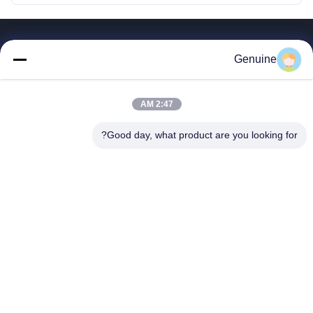
روابط سريعة
Genuine
المنزل
المنتجات
2:47 AM
حول بنا
جولة في المعمل
Good day, what product are you looking for?
ضبط الجودة
اتصل بنا
طلب اقتباس
أخبار
جميع القضايا
Hong Kong Genuine Diesel Power Company
86--17841207606
2563553202@qq.com