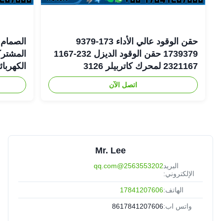
حقن الوقود عالي الأداء 173-9379
الصمام 
1739379 حقن الوقود الديزل 232-1167
2321167 لمحرك كاتربيلر 3126
الكهربا
اتصل الآن
6-1401
Mr. Lee
البريد
2563553202@qq.com
الإلكتروني:
الهاتف:
17841207606
واتس اب:
8617841207606