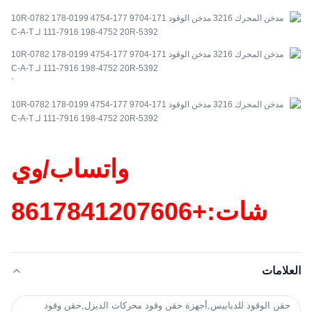
`
واتساب/وي
شات:+86
17841207606
العلامات
حقن الوقود للدبابيس,أجهزة حقن وقود محركات الديزل,حقن وقود