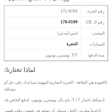
رقم الجزء:
171-9704
178-0199
رقم الـ OE:
المصدر:
(سي-أيه-تي)
الحفرة
السيارات
مدة الدفع:
T/T. ويسترن يونيون
لماذا تختارنا:
1الجودة هي الثقافة - الخبرة التجارية المهنية تساعدك على حل أي
مشكلة.
2.يمكنك اختيار T / T، باي بال، ويسترن يونيون، كدفع الخاص بك.
3.لدينا مخزون كامل، ويمكن أن تسلم في غضون وقت قصير.