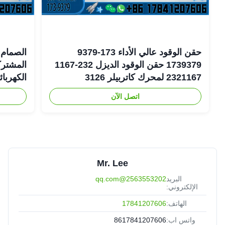
حقن الوقود عالي الأداء 173-9379
الصمام 
1739379 حقن الوقود الديزل 232-1167
2321167 لمحرك كاتربيلر 3126
الكهربا
اتصل الآن
6-1401
Mr. Lee
البريد
2563553202@qq.com
الإلكتروني:
الهاتف:
17841207606
واتس اب:
8617841207606