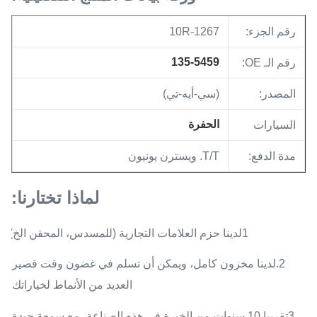
رقم الجزء:
10R-1267
135-5459
رقم الـ OE:
المصدر:
(سي-أيه-تي)
الحفرة
السيارات
مدة الدفع:
T/T. ويسترن يونيون
لماذا تختارنا:
1لدينا حزم العلامات التجارية (للمسدس، المحقن الخ)
2.لدينا مخزون كامل، ويمكن أن تسلم في غضون وقت قصير.
العديد من الأنماط لخياراتك.
3تقريبا 10 سنوات من الخبرة في هذه الصناعة، مع سمعة جيدة.