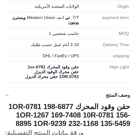
Origin:
الولايات المتحدة الأمريكية
payment term:
T/T.
تي / ت.
Western Union
ويسترن
يونيون
MOQ:
حاسب شخصي 1
Delivery Time:
3-10 أيام عمل حسب طلبك
DHL / FedEx / UPS
shipping:
High Light:
حقن وقود المحرك 1or-0781
,
حقن محرك الوقود الديزل
,
1OR-0781 حقن محرك الديزل
وصف المنتج
حقن وقود المحرك 1OR-0781 198-6877
1OR-1267 169-7408 10R-0781 156-
8895 1OR-9239 232-1168 135-5459
ورقة بيانات المنتج التفصيلية: