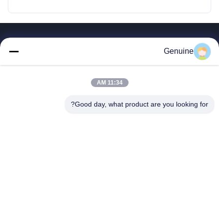
روابط سريعة
Genuine
المنزل
المنتجات
11:34 AM
حول بنا
جولة في المعمل
Good day, what product are you looking for?
ضبط الجودة
اتصل بنا
طلب اقتباس
أخبار
جميع القضايا
Hong Kong Genuine Diesel Power Company
86--17841207606
2563553202@qq.com