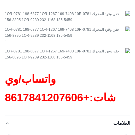
`
واتساب/وي
شات:+86
17841207606
العلامات