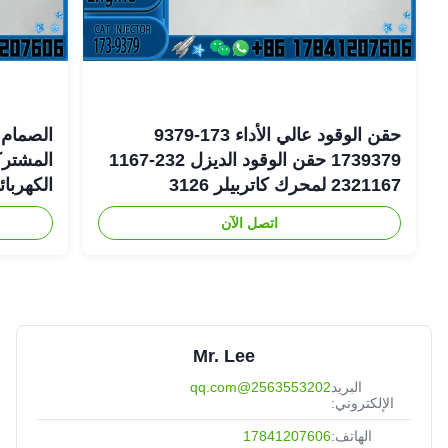
حقن الوقود عالي الأداء 173-9379
الصمام 
1739379 حقن الوقود الديزل 232-1167
2321167 لمحرك كاتربيلر 3126
الكهربا
اتصل الآن
6-1401
Mr. Lee
البريد
2563553202@qq.com
الإلكتروني:
الهاتف:
17841207606