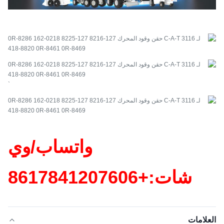
`
واتساب/وي
شات:+86
17841207606
العلامات