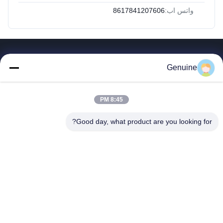
واتس اب:
8617841207606
روابط سريعة
Genuine
المنزل
المنتجات
8:45 PM
حول بنا
جولة في المعمل
Good day, what product are you looking for?
ضبط الجودة
اتصل بنا
طلب اقتباس
أخبار
جميع القضايا
Hong Kong Genuine Diesel Power Company
86--17841207606