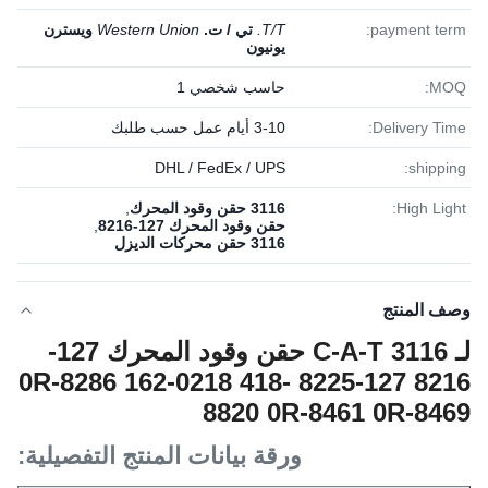
payment term:
T/T.
تي / ت.
Western Union
ويسترن
يونيون
MOQ:
حاسب شخصي 1
Delivery Time:
3-10 أيام عمل حسب طلبك
DHL / FedEx / UPS
shipping:
High Light:
3116 حقن وقود المحرك
,
حقن وقود المحرك 127-8216
,
3116 حقن محركات الديزل
وصف المنتج
لـ C-A-T 3116 حقن وقود المحرك 127-
8216 127-8225 0R-8286 162-0218 418-
8820 0R-8461 0R-8469
ورقة بيانات المنتج التفصيلية: