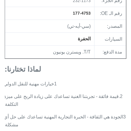
رقم الجزء:
232-1173
رقم الـ OE:
177-4753
المصدر:
(سي-أيه-تي)
الحفرة
السيارات
مدة الدفع:
T/T. ويسترن يونيون
لماذا تختارنا:
1خيارات مهنية للنقل الدولي
2.قيمة فائقة - تجربتنا الغنية تساعدك على زيادة الربح على ميزة
التكلفة.
3الجودة هي الثقافة - الخبرة التجارية المهنية تساعدك على حل أي
مشكلة.