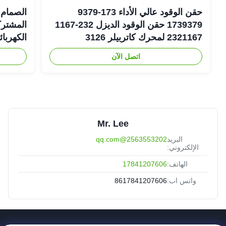
حقن الوقود عالي الأداء 173-9379
الصمام 
1739379 حقن الوقود الديزل 232-1167
2321167 لمحرك كاتربيلر 3126
الكهربا
اتصل الآن
6-1401
Mr. Lee
البريد
2563553202@qq.com
الإلكتروني:
الهاتف:
17841207606
واتس اب:
8617841207606