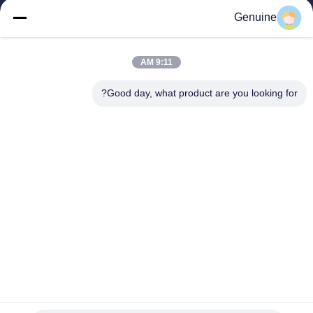
روابط سريعة
Genuine
المنزل
المنتجات
9:11 AM
حول بنا
جولة في المعمل
Good day, what product are you looking for?
ضبط الجودة
اتصل بنا
طلب اقتباس
أخبار
جميع القضايا
Hong Kong Genuine Diesel Power Company
86--17841207606
2563553202@qq.com
Follow Us