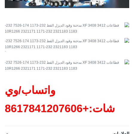
`
واتساب/وي
شات:+86
17841207606
العلامات