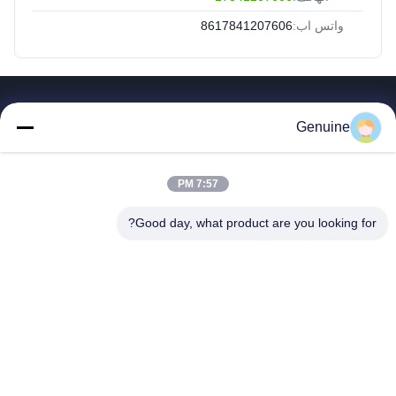
واتس اب:
8617841207606
روابط سريعة
Genuine
المنزل
المنتجات
7:57 PM
حول بنا
جولة في المعمل
Good day, what product are you looking for?
ضبط الجودة
اتصل بنا
طلب اقتباس
أخبار
جميع القضايا
Hong Kong Genuine Diesel Power Company
86--17841207606