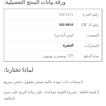
10R1266
ورقة بيانات المنتج التفصيلية:
رقم الجزء:
232-1171
رقم الـ OE:
162-9610
المصدر:
(سي-أيه-تي)
الحفرة
السيارات
مدة الدفع:
T/T. ويسترن يونيون
لماذا تختارنا:
1منتجات ذات جودة عالية بسعر معقول، شحن سريع.
2.قيمة فائقة - تجربتنا الغنية تساعدك على زيادة الربح على ميزة
التكلفة.