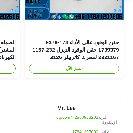
حقن الوقود عالي الأداء 173-9379
الصمام 
1739379 حقن الوقود الديزل 232-1167
2321167 لمحرك كاتربيلر 3126
الكهربا
اتصل الآن
6-1401
Mr. Lee
البريد
2563553202@qq.com
الإلكتروني:
الهاتف:
17841207606