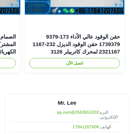
حقن الوقود عالي الأداء 173-9379
الصمام 
1739379 حقن الوقود الديزل 232-1167
2321167 لمحرك كاتربيلر 3126
الكهربا
اتصل الآن
6-1401
Mr. Lee
البريد
2563553202@qq.com
الإلكتروني:
الهاتف:
17841207606