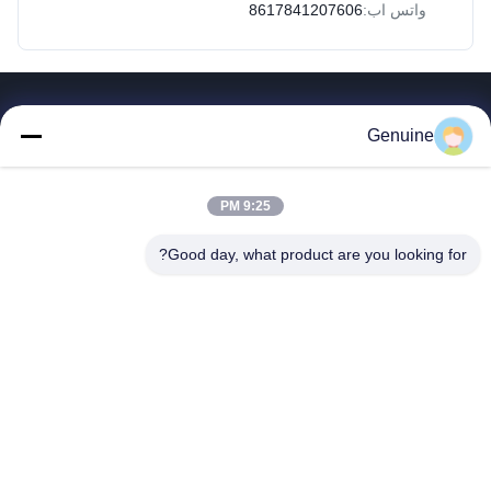
واتس اب:
8617841207606
روابط سريعة
Genuine
المنزل
المنتجات
9:25 PM
حول بنا
جولة في المعمل
Good day, what product are you looking for?
ضبط الجودة
اتصل بنا
طلب اقتباس
أخبار
جميع القضايا
Hong Kong Genuine Diesel Power Company
86--17841207606