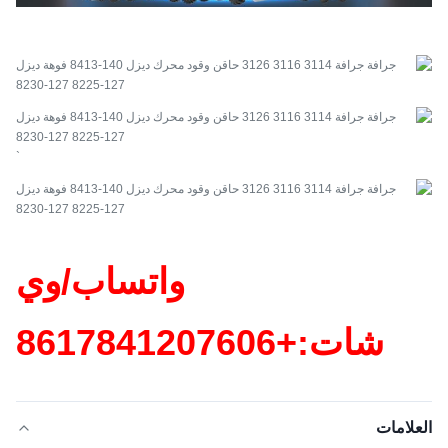
`
واتساب/وي
شات:+86
17841207606
العلامات