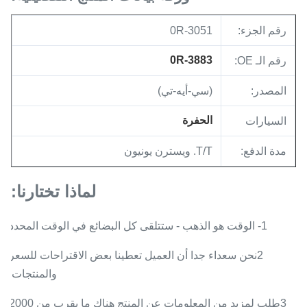
رقم الجزء:
0R-3051
0R-3883
رقم الـ OE:
المصدر:
(سي-أيه-تي)
الحفرة
السيارات
مدة الدفع:
T/T. ويسترن يونيون
لماذا تختارنا:
1- الوقت هو الذهب - ستتلقى كل البضائع في الوقت المحدد
2نحن سعداء جدا أن العميل تعطينا بعض الاقتراحات للسعر
والمنتجات.
3طلب لمزيد من المعلومات عن المنتج هناك ما يقرب من 2000