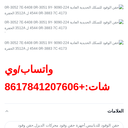
`
واتساب/وي
شات:+86
17841207606
العلامات
حقن الوقود للدبابيس,أجهزة حقن وقود محركات الديزل,حقن وقود