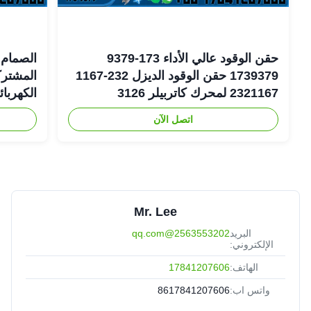
حقن الوقود عالي الأداء 173-9379
الصمام 
1739379 حقن الوقود الديزل 232-1167
2321167 لمحرك كاتربيلر 3126
الكهربا
اتصل الآن
6-1401
Mr. Lee
البريد
2563553202@qq.com
الإلكتروني:
الهاتف:
17841207606
واتس اب:
8617841207606