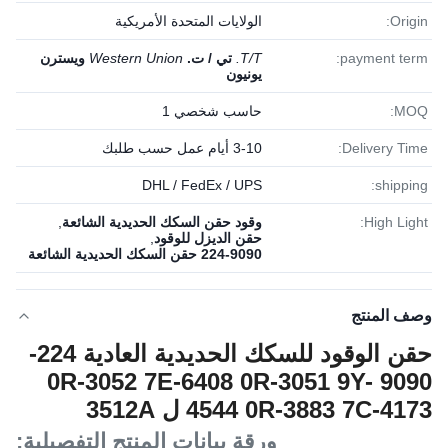
Origin:
الولايات المتحدة الأمريكية
payment term:
T/T.
تي / ت.
Western Union
ويسترن
يونيون
MOQ:
حاسب شخصي 1
Delivery Time:
3-10 أيام عمل حسب طلبك
DHL / FedEx / UPS
shipping:
High Light:
وقود حقن السكك الحديدية الشائعة
,
حقن الديزل للوقود
,
224-9090 حقن السكك الحديدية الشائعة
وصف المنتج
حقن الوقود للسكك الحديدية العادية 224-
9090 0R-3052 7E-6408 0R-3051 9Y-
4544 0R-3883 7C-4173 ل 3512A
الحفرة
ورقة بيانات المنتج التفصيلية: