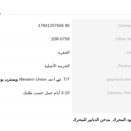
86 17841207606
Contact
20R-0758
Other No
ca
الحفرة
Packing
الحزمة الأصلية
payment term
T/T.
تي / ت.
Western Union
ويسترن يون
Delivery Time
3-10 أيام عمل حسب طلبك
د المحرك
,
مدخن الدبابير للمحرك