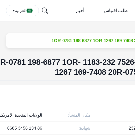
طلب اقتباس
أخبار
العربية
حقن وقود المحرك 174-7526 232-1183 781 198-6877 1OR
1267 169-7408 20R-07
مكان المنشأ:
الولايات المتحدة الأمريكي
23
شهادة:
86 134 3456 6685