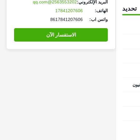
البريد الإلكتروني:
2563553202@qq.com
تحديد
الهاتف:
17841207606
واتس اب:
8617841207606
الاستفسار الآن
يون