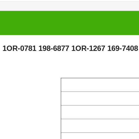
حقن وقود المحرك 174-7526 232-1183 1OR-0781 198-6877 1OR-1267 169-7408