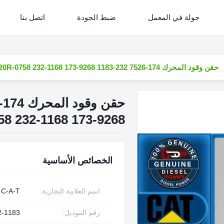
جولة في المعمل
ضبط الجودة
اتصل بنا
حقن وقود المحرك 174-7526 232-1183 1OR-0781 198-6877 1OR-1267 169-7408 20R-0758 232-1168 173-9268
58 232-1168 173-9268
الخصائص الأساسية
اسم العلامة التجارية:
C-A-T
رقم الموديل:
2-1183