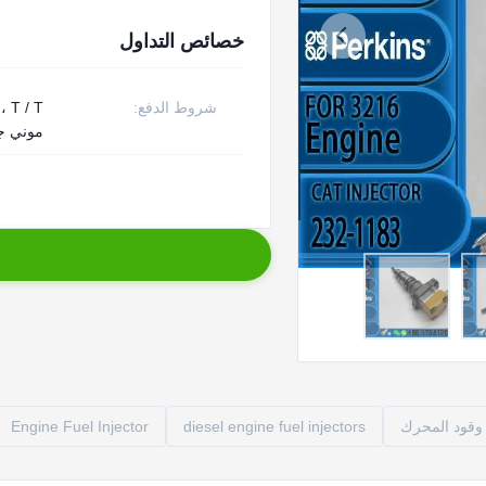
خصائص التداول
شروط الدفع:
/ T
موني جر
وقود المحرك
diesel engine fuel injectors
Engine Fuel Injector