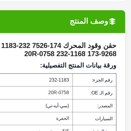
وصف المنتج
20R-0758 232-1168 173-9268
ورقة بيانات المنتج التفصيلية:
رقم الجزء:
232-1183
20R-0758
رقم الـ OE:
المصدر:
(سي-أيه-تي)
الحفرة
السيارات