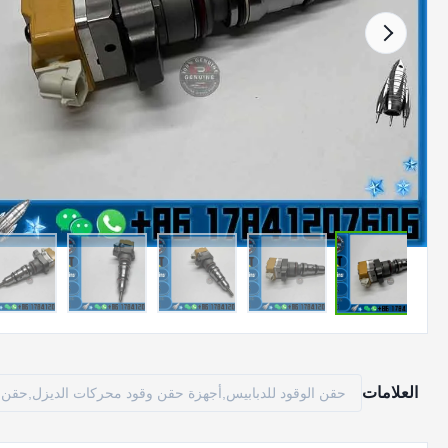
العلامات
حقن الوقود للدبابيس,أجهزة حقن وقود محركات الديزل,حقن 