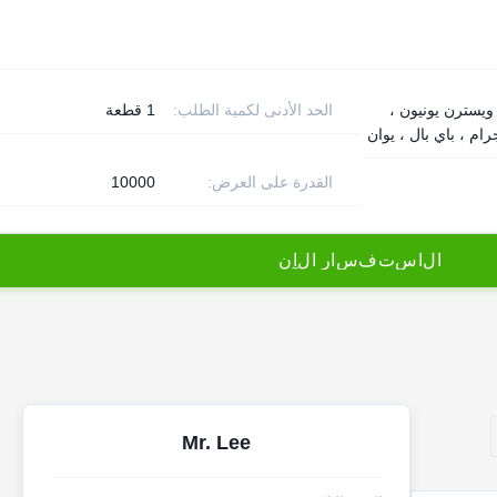
T  ، ويسترن يونيون ،
الحد الأدنى لكمية الطلب:
1 قطعة
ام ، باي بال ، يوان
القدرة على العرض:
10000
ا
ل
ا
س
ت
ف
س
ا
ر
ا
ل
آ
ن
Mr. Lee